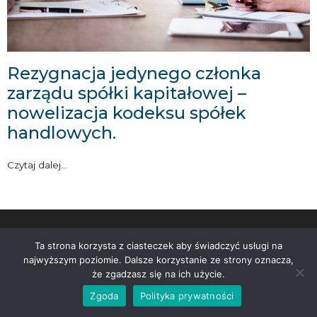
Rezygnacja jedynego członka
zarządu spółki kapitałowej –
nowelizacja kodeksu spółek
handlowych.
Czytaj dalej...
© 2026 Kancelaria Consultant
Ta strona korzysta z ciasteczek aby świadczyć usługi na
najwyższym poziomie. Dalsze korzystanie ze strony oznacza,
że zgadzasz się na ich użycie.
Zgoda
Polityka prywatności