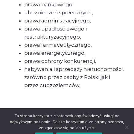
prawa bankowego,
ubezpieczeń społecznych,
prawa administracyjnego,
prawa upadłościowego i
restrukturyzacyjnego,
prawa farmaceutycznego,
prawa energetycznego,
prawa ochrony konkurencji,
nabywania i sprzedaży nieruchomości,
zarówno przez osoby z Polski jak i
przez cudzoziemców,
Ta strona korzysta z ciasteczek aby świadczyć usługi na
najwyższym poziomie. Dalsze korzystanie ze strony oznacza,
że zgadzasz się na ich użycie.
© 2026 Kancelaria Consultant